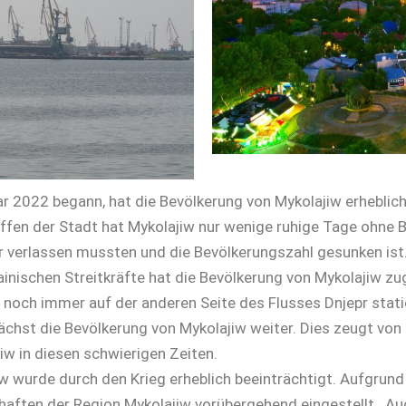
ar 2022 begann, hat die Bevölkerung von Mykolajiw erheblich
fen der Stadt hat Mykolajiw nur wenige ruhige Tage ohne B
r verlassen mussten und die Bevölkerungszahl gesunken ist
ainischen Streitkräfte hat die Bevölkerung von Mykolajiw 
 noch immer auf der anderen Seite des Flusses Dnjepr stati
wächst die Bevölkerung von Mykolajiw weiter. Dies zeugt vo
w in diesen schwierigen Zeiten.
w wurde durch den Krieg erheblich beeinträchtigt. Aufgrun
haften der Region Mykolajiw vorübergehend eingestellt . A