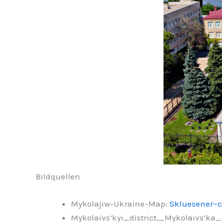
Bildquellen
Mykolajiw-Ukraine-Map:
Skluesener~c
Mykolaivs’kyi_district,_Mykolaivs’k