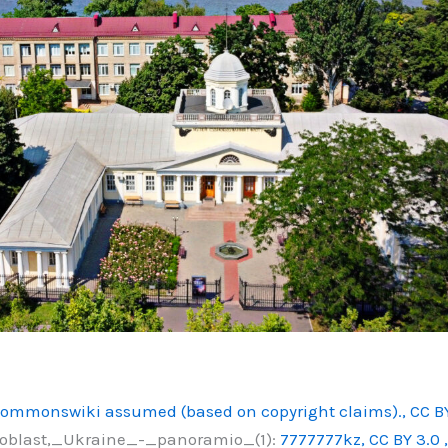
ommonswiki assumed (based on copyright claims)., CC B
a_oblast,_Ukraine_-_panoramio_(1):
7777777kz, CC BY 3.0