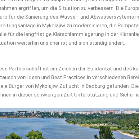
men ergriffen, um die Situation zu verbessern. Die Europä
 Euro für die Sanierung des Wasser- und Abwassersystems i
ereitungsanlage in Mykolajiw zu modernisieren, die Pumpst
lle für die langfristige Klärschlammlagerung in der Kläranl
tuation weiterhin unsicher ist und sich ständig ändert.
ese Partnerschaft ist ein Zeichen der Solidarität und des k
stausch von Ideen und Best Practices in verschiedenen Berei
iele Bürger von Mykolajiw Zuflucht in Bedburg gefunden. Die
hnen in dieser schwierigen Zeit Unterstützung und Sicherhe